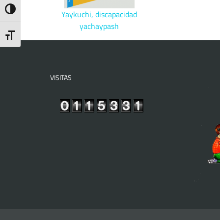
Toggle High Contrast
Yaykuchi, discapacidad
yachaypash
Toggle Font size
VISITAS