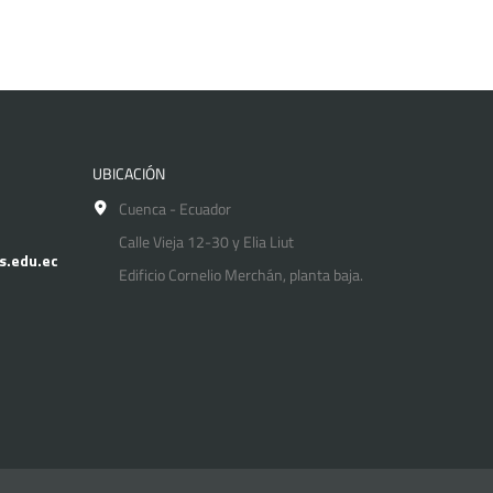
UBICACIÓN
Cuenca - Ecuador
Calle Vieja 12-30 y Elia Liut
s.edu.ec
Edificio Cornelio Merchán, planta baja.