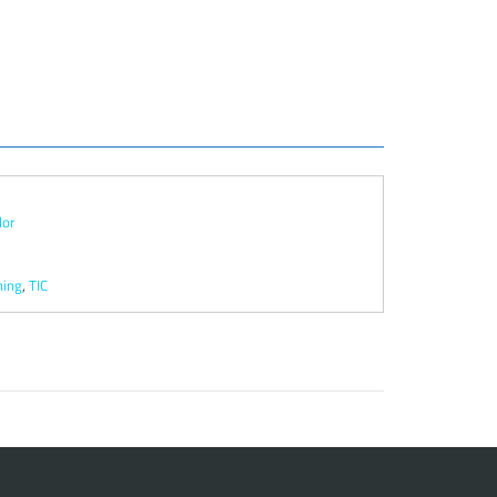
dor
ning
,
TIC