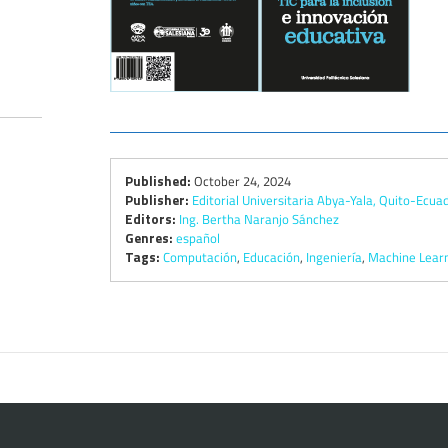
Published:
October 24, 2024
Publisher:
Editorial Universitaria Abya-Yala, Quito-Ecua
Editors:
Ing. Bertha Naranjo Sánchez
Genres:
español
Tags:
Computación
,
Educación
,
Ingeniería
,
Machine Lear