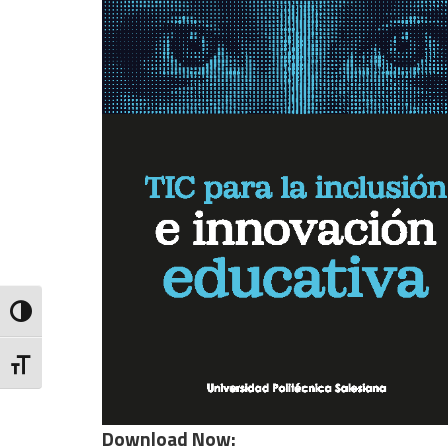
Toggle High Contrast
Toggle Font size
Download Now: