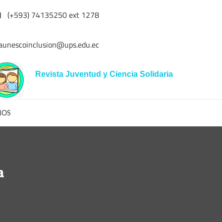
(+593) 74135250 ext 1278
aunescoinclusion@ups.edu.ec
Revista Juventud y Ciencia Solidaria
NOS
a