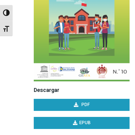
Toggle High Contrast
Toggle Font size
Descargar
PDF
EPUB