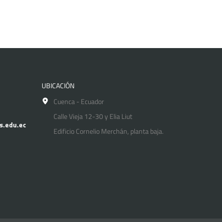
UBICACIÓN
Cuenca - Ecuador
Calle Vieja 12-30 y Elia Liut
s.edu.ec
Edificio Cornelio Merchán, planta baja.