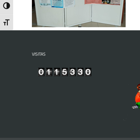
Toggle High Contrast
Toggle Font size
VISITAS