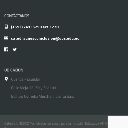
CONTÁCTANOS
(+593) 74135250 ext 1278
catedraunescoinclusion@ups.edu.ec
UBICACIÓN
Cuenca - Ecuador
Calle Vieja 12-30 y Elia Liut
Edificio Cornelio Merchán, planta baja.
Cátedra UNESCO Tecnologías de apoyo para la Inclusión Educativa All Rights