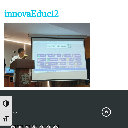
innovaEduc12
Toggle High Contrast
VISITAS
Toggle Font size