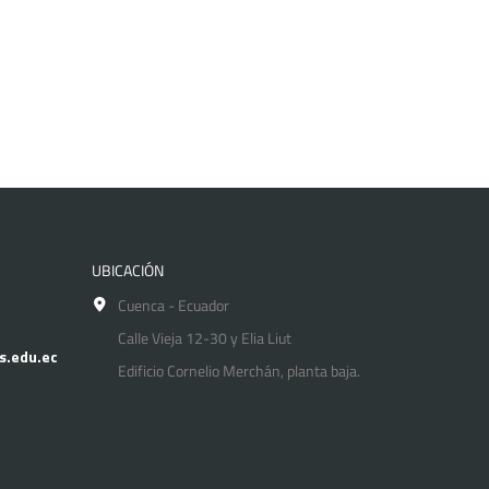
UBICACIÓN
Cuenca - Ecuador
Calle Vieja 12-30 y Elia Liut
s.edu.ec
Edificio Cornelio Merchán, planta baja.