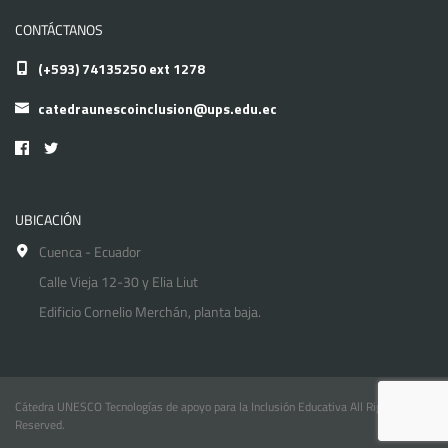
CONTÁCTANOS
(+593) 74135250 ext 1278
catedraunescoinclusion@ups.edu.ec
UBICACIÓN
Cuenca - Ecuador
Calle Vieja 12-30 y Elia Liut
Edificio Cornelio Merchán, planta baja.
Cátedra UNESCO Tecnologías de apoyo para la Inclusión Educativa All Rights
Reserved.