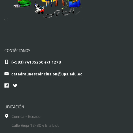
CONTÁCTANOS
(+593) 74135250 ext 1278
catedraunescoinclusion@ups.edu.ec
UBICACIÓN
Cuenca - Ecuador
Calle Vieja 12-30 y Elia Liut