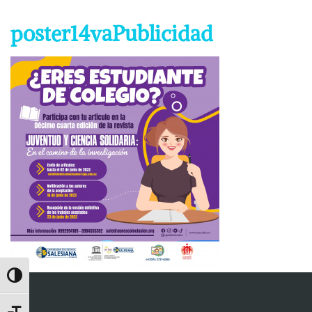
poster14vaPublicidad
Toggle High Contrast