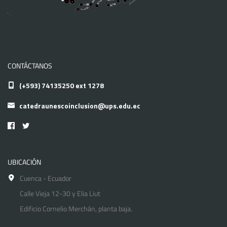
CONTÁCTANOS
(+593) 74135250 ext 1278
catedraunescoinclusion@ups.edu.ec
UBICACIÓN
Cuenca - Ecuador
Calle Vieja 12-30 y Elia Liut
Edificio Cornelio Merchán, planta baja.