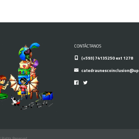
CONTÁCTANOS
(+593) 74135250 ext 1278
catedraunescoinclusion@up
l Rights Reserved.