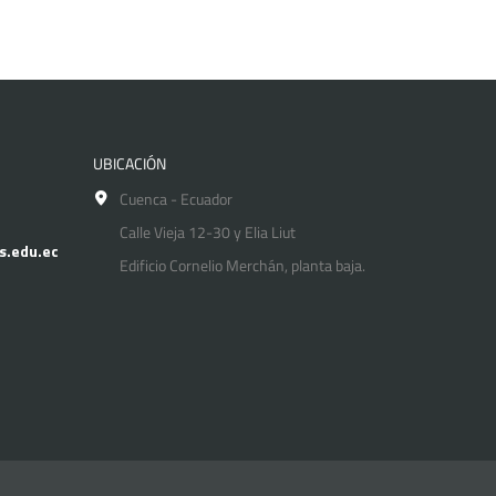
UBICACIÓN
Cuenca - Ecuador
Calle Vieja 12-30 y Elia Liut
s.edu.ec
Edificio Cornelio Merchán, planta baja.