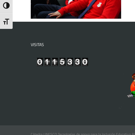
Toggle High Contrast
Toggle Font size
VISITAS
Cátedra UNESCO Tecnologías de apoyo para la Inclusión Educativa Al