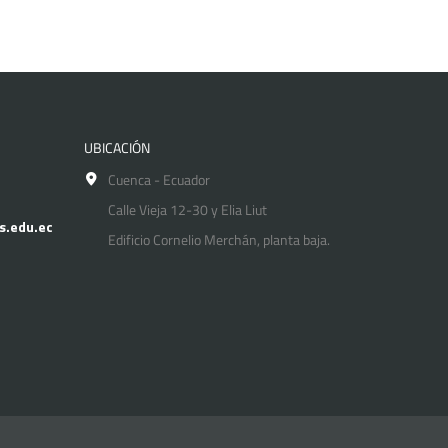
UBICACIÓN
Cuenca - Ecuador
Calle Vieja 12-30 y Elia Liut
s.edu.ec
Edificio Cornelio Merchán, planta baja.