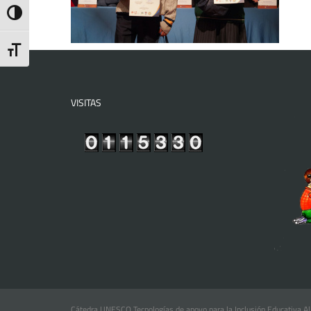
Toggle High Contrast
Toggle Font size
VISITAS
Cátedra UNESCO Tecnologías de apoyo para la Inclusión Educativa Al