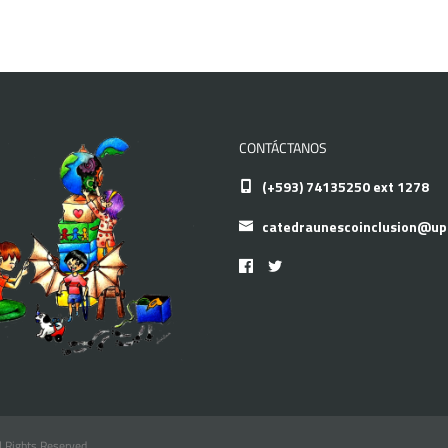
CONTÁCTANOS
(+593) 74135250 ext 1278
catedraunescoinclusion@up
l Rights Reserved.