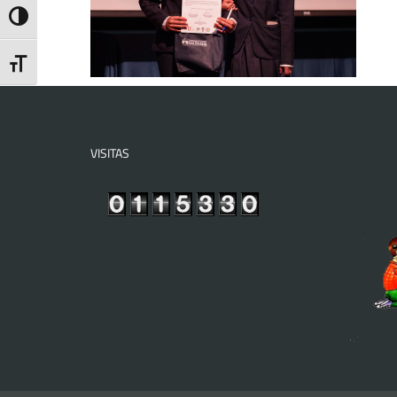
Toggle High Contrast
Toggle Font size
VISITAS