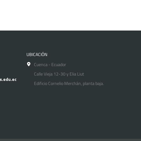
UBICACIÓN
Cuenca - Ecuador
Calle Vieja 12-30 y Elia Liut
s.edu.ec
Edificio Cornelio Merchán, planta baja.