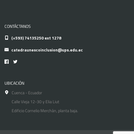
CONTÁCTANOS
(+593) 74135250 ext 1278
catedraunescoinclusion@ups.edu.ec
UBICACIÓN
Cuenca - Ecuador
Calle Vieja 12-30 y Elia Liut
Edificio Cornelio Merchán, planta baja.