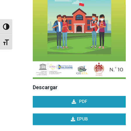
Toggle High Contrast
Toggle Font size
Descargar
PDF
EPUB