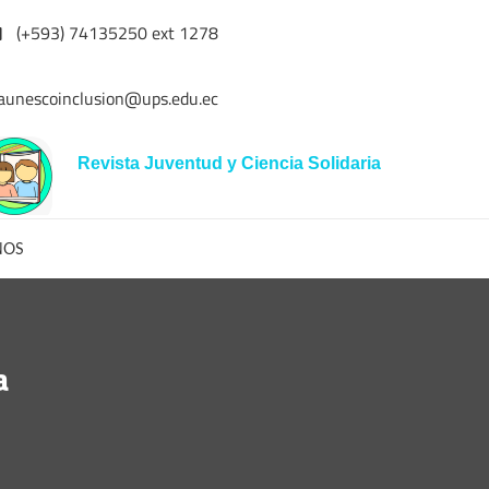
(+593) 74135250 ext 1278
aunescoinclusion@ups.edu.ec
Revista Juventud y Ciencia Solidaria
NOS
a